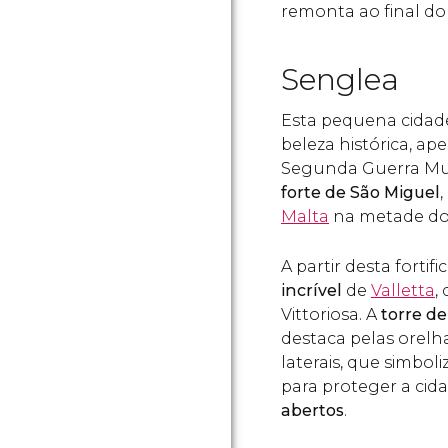
remonta ao final do 
Senglea
Esta pequena cidad
beleza histórica, a
Segunda Guerra Mund
forte de São Miguel
Malta
na metade do 
A partir desta forti
incrível
de
Valletta
,
Vittoriosa. A
torre de
destaca pelas orelh
laterais, que simbo
para proteger a cid
abertos
.