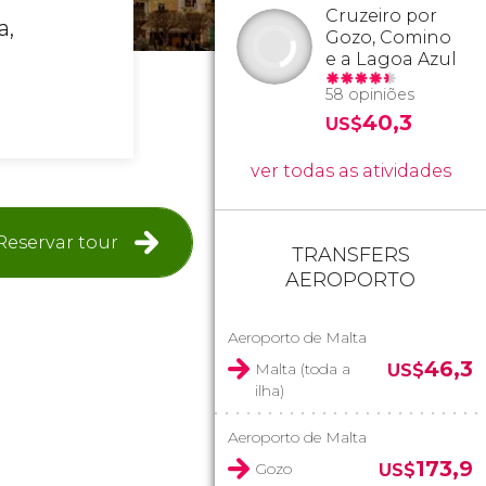
Cruzeiro por
a,
Gozo, Comino
e a Lagoa Azul
58 opiniões
40,3
US$
ver todas as atividades
Reservar tour
TRANSFERS
AEROPORTO
Aeroporto de Malta
46,3
Malta (toda a
US$
ilha)
Aeroporto de Malta
173,9
Gozo
US$