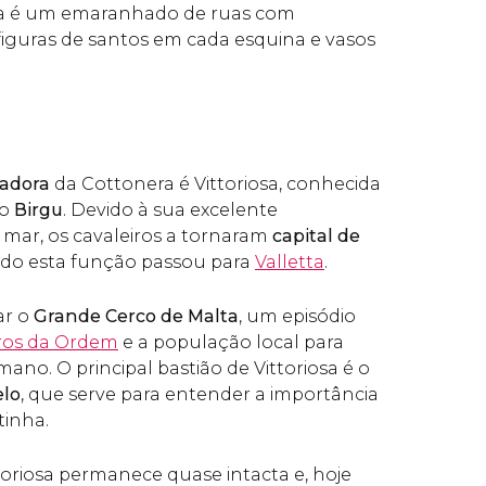
ea é um emaranhado de ruas com
 figuras de santos em cada esquina e vasos
tadora
da Cottonera é Vittoriosa, conhecida
mo
Birgu
. Devido à sua excelente
o mar, os cavaleiros a tornaram
capital de
ndo esta função passou para
Valletta
.
ar o
Grande Cerco de Malta
, um episódio
ros da Ordem
e a população local para
mano. O principal bastião de Vittoriosa é o
elo
, que serve para entender a importância
tinha.
toriosa permanece quase intacta e, hoje