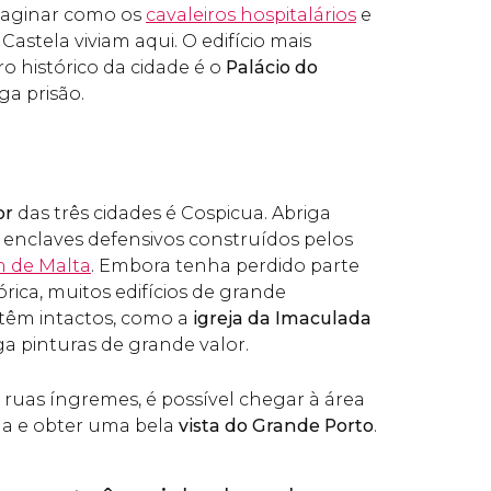
imaginar como os
cavaleiros hospitalários
e
Castela viviam aqui. O edifício mais
ro histórico da cidade é o
Palácio do
ga prisão.
or
das três cidades é Cospicua. Abriga
 enclaves defensivos construídos pelos
m de Malta
. Embora tenha perdido parte
órica, muitos edifícios de grande
têm intactos, como a
igreja da Imaculada
ga pinturas de grande valor.
ruas íngremes, é possível chegar à área
ua e obter uma bela
vista do Grande Porto
.