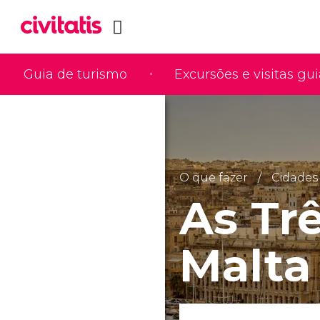
Guia de turismo
Excursões e visitas gu
O que fazer
Cidades
As Tr
Malta