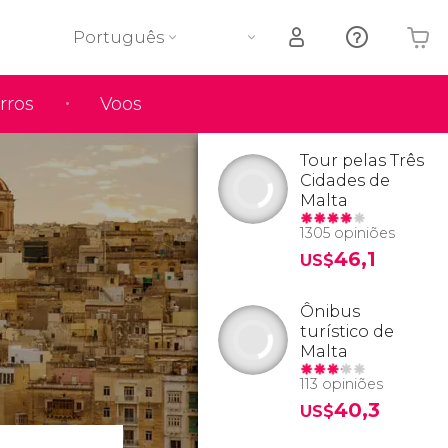
Português
rros
Voos
O seu carrinho está vazio
Tour pelas Três
Cidades de
Malta
1305 opiniões
46,1
US$
Ônibus
turístico de
Malta
113 opiniões
40,3
US$