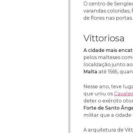
O centro de Sengl
varandas coloridas,
de flores nas portas.
Vittoriosa
A cidade mais enca
pelos malteses co
localização junto a
Malta
até 1565, qua
Nesse ano, teve lug
que uniu os
Cavalei
deter o exército oto
Forte de Santo Âng
militar que a cidade 
A arquitetura de Vit