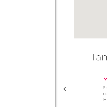
Tam
M
S
c
Ma
v