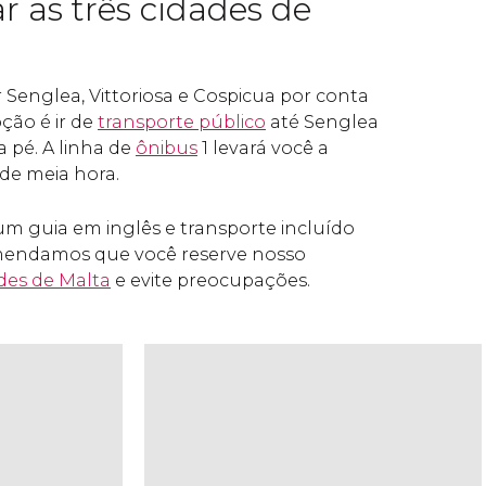
r as três cidades de
ar Senglea, Vittoriosa e Cospicua por conta
ção é ir de
transporte público
até Senglea
 a pé. A linha de
ônibus
1 levará você a
e meia hora.
 um guia em inglês e transporte incluído
mendamos que você reserve nosso
ades de Malta
e evite preocupações.