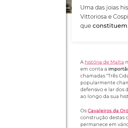
Uma das joias his
Vittoriosa e Cos
que
constituem 
A
história de Malta
n
em conta a
importân
chamadas "Três Cida
popularmente ch
defensivo e lar dos
ao longo da sua hist
Os
Cavaleiros da O
construção destas c
permanece em vários 