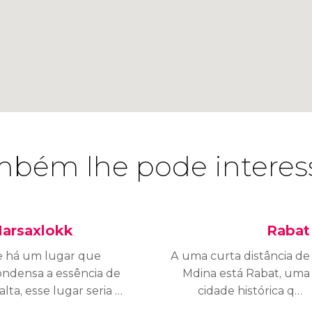
bém lhe pode interes
arsaxlokk
Rabat
e há um lugar que
A uma curta distância de
ondensa a essência de
Mdina está Rabat, uma
lta, esse lugar seria a
cidade histórica que
ila de pescadores
abriga vestígios romanos