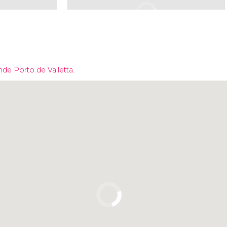
ande Porto de
Valletta
.
Clique para usar o mapa