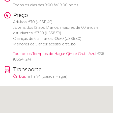
Todos os dias das 9:00 às 19:00 horas.
Preço
Adultos:
€
10 (
US$
11,45)
Jovens dos 12 aos 17 anos, maiores de 60 anos e
estudantes:
€
7,50 (
US$
8,59)
Crianças de 6 a 11 anos:
€
5,50 (
US$
6,30)
Menores de 5 anos: acesso gratuito.
Tour pelos Templos de Hagar Qim e Gruta Azul
€
36
(
US$
41,24)
Transporte
Ônibus
: linha 74 (parada Hagar)
Clique para usar o mapa