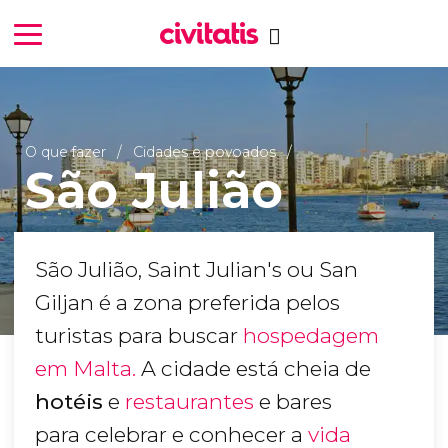
O que fazer
Cidades e povoados
São Julião
São Julião, Saint Julian's ou San
Giljan é a zona preferida pelos
turistas para buscar
hospedagem
em Malta.
A cidade está cheia de
hotéis
e
restaurantes
e bares
para celebrar e conhecer a
vida