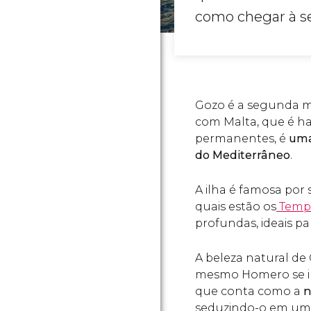
como chegar à se
Gozo é a segunda ma
com Malta, que é ha
permanentes, é
uma
do Mediterrâneo
.
A ilha é famosa por 
quais estão os
Templ
profundas, ideais p
A beleza natural de
mesmo Homero se ins
que conta como a
n
seduzindo-o em uma i