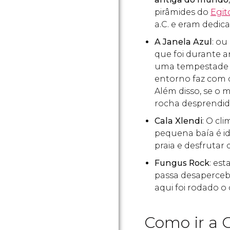
pirâmides do
Egit
a.C. e eram dedica
A Janela Azul
: ou
que foi durante a
uma tempestade n
entorno faz com q
Além disso, se o m
rocha desprendid
Cala Xlendi
: O cl
pequena baía é id
praia e desfrutar
Fungus Rock
: es
passa desapercebi
aqui foi rodado o
Como ir a 