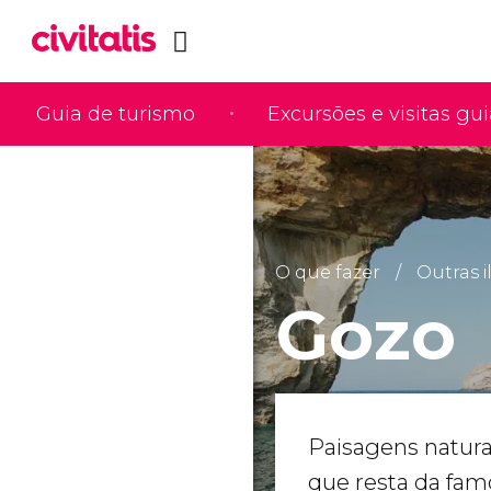
Guia de turismo
Excursões e visitas gu
O que fazer
Outras i
Gozo
Paisagens naturai
que resta da fam