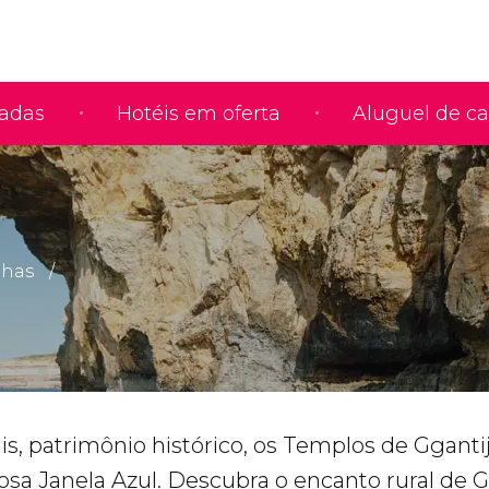
iadas
Hotéis em oferta
Aluguel de ca
lhas
s, patrimônio histórico, os Templos de Ggantij
osa Janela Azul. Descubra o encanto rural de 