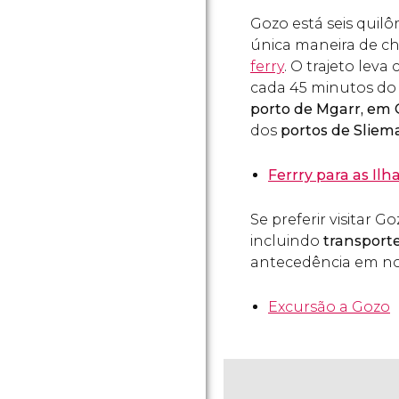
Gozo está seis quilô
única maneira de ch
ferry
. O trajeto leva
cada 45 minutos do
porto de Mgarr, em
dos
portos de Sliem
Ferrry para as Il
Se preferir visitar
incluindo
transport
antecedência em nos
Excursão a Gozo