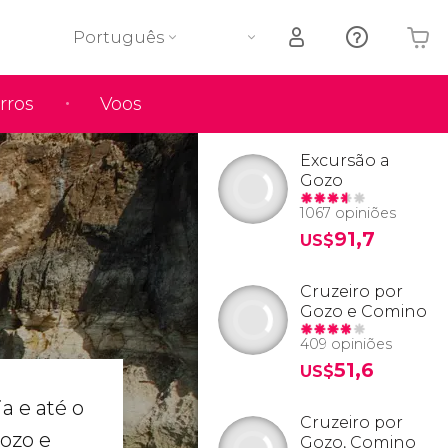
Português
rros
Voos
O seu carrinho está vazio
Excursão a
Gozo
1067 opiniões
91,7
US$
Cruzeiro por
Gozo e Comino
409 opiniões
51,6
US$
a e até o
Cruzeiro por
Gozo e
Gozo, Comino