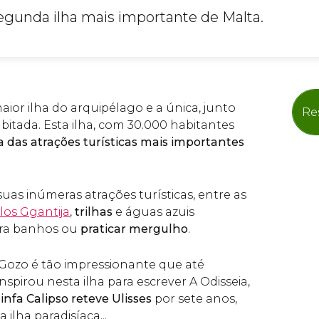
gunda ilha mais importante de Malta.
ior ilha do arquipélago e a única, junto
Re
bitada. Esta ilha, com 30.000 habitantes
 das atrações turísticas mais importantes
suas inúmeras atrações turísticas, entre as
os Ggantija
,
trilhas
e águas azuis
ara banhos ou
praticar mergulho
.
 Gozo é tão impressionante que até
pirou nesta ilha para escrever A Odisseia,
infa Calipso reteve Ulisses
por sete anos,
lha paradisíaca...