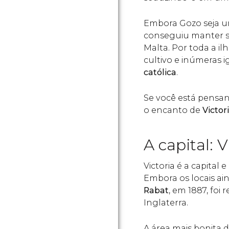
Embora Gozo seja u
conseguiu manter su
Malta. Por toda a i
cultivo e inúmeras i
católica
.
Se você está pensan
o encanto de
Victor
A capital: V
Victoria é a capital
Embora os locais a
Rabat
, em 1887, foi
Inglaterra.
A área mais bonita d