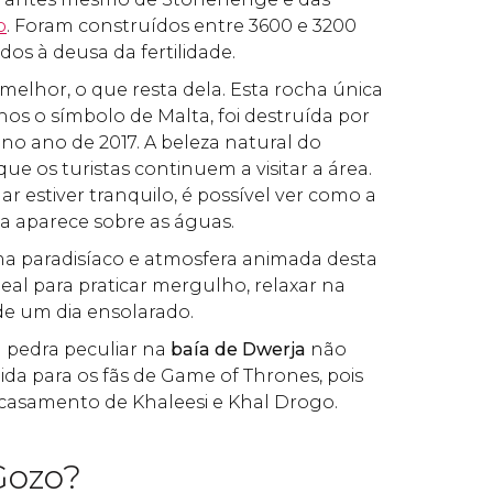
o
. Foram construídos entre 3600 e 3200
dos à deusa da fertilidade.
 melhor, o que resta dela. Esta rocha única
nos o símbolo de Malta, foi destruída por
o ano de 2017. A beleza natural do
ue os turistas continuem a visitar a área.
ar estiver tranquilo, é possível ver como a
a aparece sobre as águas.
ima paradisíaco e atmosfera animada desta
eal para praticar mergulho, relaxar na
 de um dia ensolarado.
ta pedra peculiar na
baía de Dwerja
não
da para os fãs de Game of Thrones, pois
 casamento de Khaleesi e Khal Drogo.
Gozo?