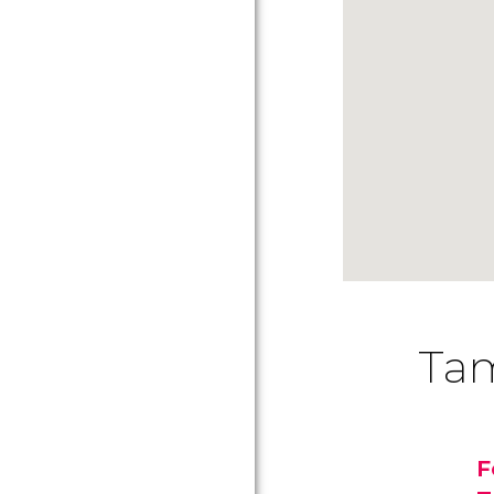
Tam
F