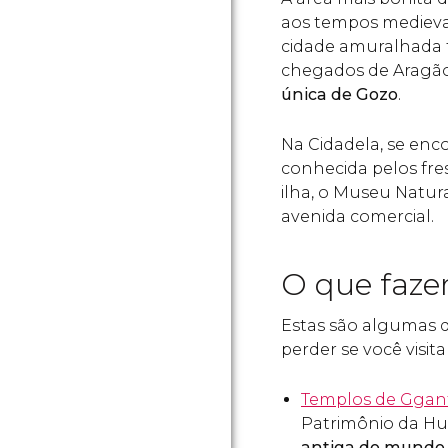
aos tempos medieva
cidade amuralhada
chegados de Aragão.
única de Gozo
.
Na Cidadela, se en
conhecida pelos fres
ilha, o Museu Natura
avenida comercial.
O que faze
Estas são algumas 
perder se você visit
Templos de Ggant
Patrimônio da H
antiga do mundo