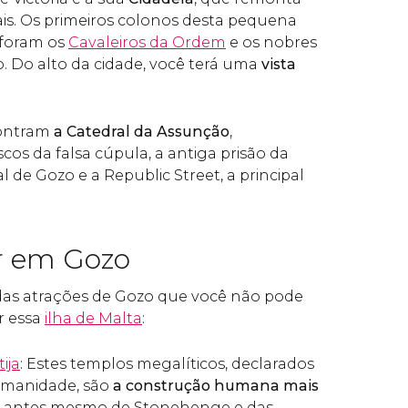
is. Os primeiros colonos desta pequena
 foram os
Cavaleiros da Ordem
e os nobres
 Do alto da cidade, você terá uma
vista
contram
a Catedral da Assunção
,
cos da falsa cúpula, a antiga prisão da
l de Gozo e a Republic Street, a principal
r em Gozo
das atrações de Gozo que você não pode
ar essa
ilha de Malta
:
ija
: Estes templos megalíticos, declarados
umanidade, são
a construção humana mais
, antes mesmo de Stonehenge e das