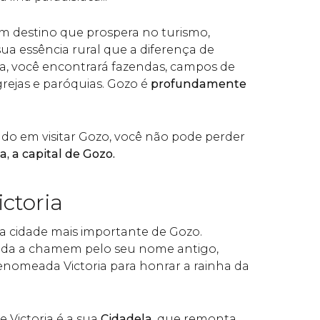
m destino que prospera no turismo,
a essência rural que a diferença de
lha, você encontrará fazendas, campos de
grejas e paróquias. Gozo é
profundamente
do em visitar Gozo, você não pode perder
ia, a capital de Gozo.
ictoria
 e a cidade mais importante de Gozo.
inda a chamem pelo seu nome antigo,
 renomeada Victoria para honrar a rainha da
e Victoria é a sua
Cidadela
, que remonta