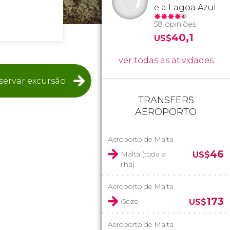
e a Lagoa Azul
58 opiniões
40,1
US$
ver todas as atividades
servar excursão
TRANSFERS
AEROPORTO
Aeroporto de Malta
46
Malta (toda a
US$
ilha)
Aeroporto de Malta
173
Gozo
US$
Aeroporto de Malta