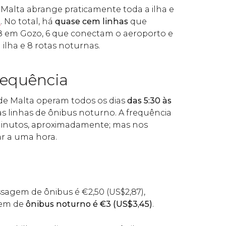
 Malta abrange praticamente toda a ilha e
o
. No total, há
quase cem linhas
que
8 em Gozo, 6 que conectam o aeroporto e
 ilha e 8 rotas noturnas.
requência
de Malta operam todos os dias
das 5:30 às
as linhas de ônibus noturno. A frequência
 minutos, aproximadamente; mas nos
r a uma hora.
ssagem de ônibus é
€
2,50 (
US$
2,87),
gem de
ônibus noturno é
€
3 (
US$
3,45)
.