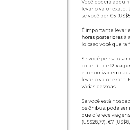
Você poderá adquiri
levar o valor exato, 
se você der
€
5 (
US$
É importante levar
horas posteriores
à 
lo caso você queira
Se você pensa usar
o cartão de
12 viage
economizar em cada
levar o valor exato.
várias pessoas.
Se você está hospeda
os ônibus, pode ser
que oferece viagens 
(
US$
28,79),
€
7 (
US$
8