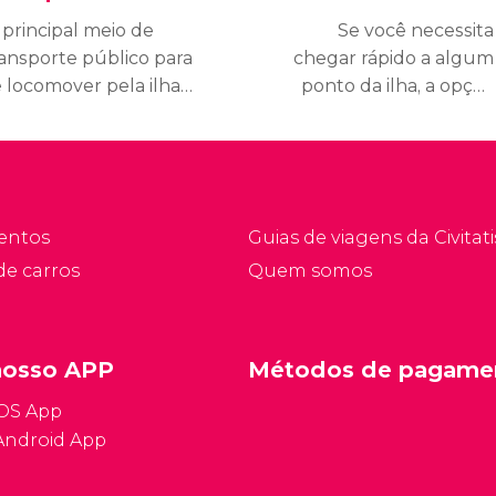
 principal meio de
Se você necessita
ransporte público para
chegar rápido a algum
e locomover pela ilha
ponto da ilha, a opção
 Malta é o ônibus.
menos arriscada é pegar
onheça as suas linhas e
um táxi. Embora não seja
rários e avalie outras
um serviço muito
pções como o ferry, o
econômico, pode salvá-
xi, o ônibus turístico
lo em alguma ocasião
entos
Guias de viagens da Civitati
u alugar um carro em
em que necessite.
de carros
Quem somos
lta.
Conheça os telefones e
tarifas.
nosso APP
Métodos de pagame
iOS App
Android App