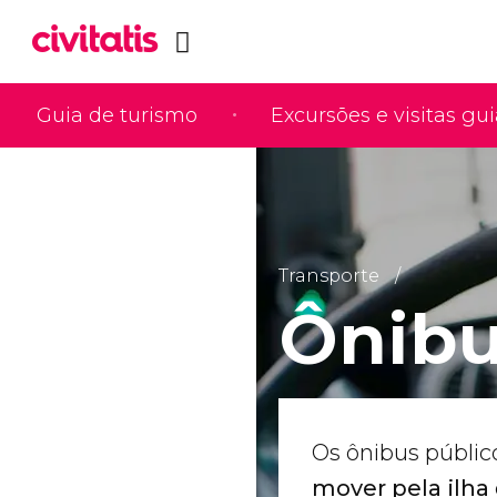
Guia de turismo
Excursões e visitas gu
Transporte
Ônibu
Os ônibus públic
mover pela ilha