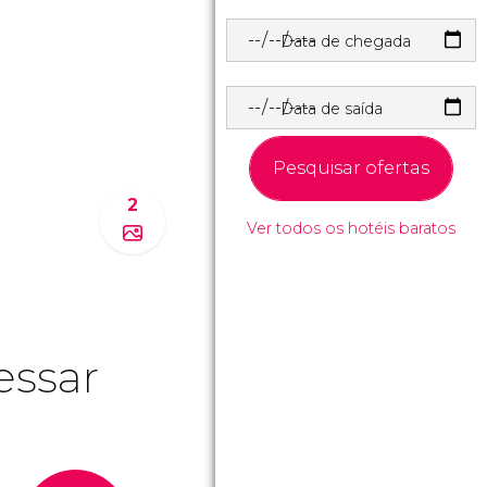
Data de chegada
Data de saída
Pesquisar ofertas
2
Ver todos os hotéis baratos
essar