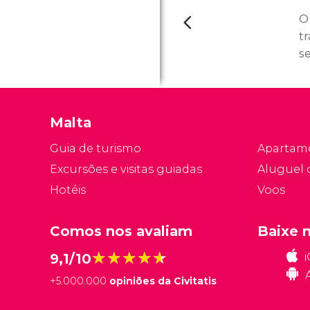
O
t
s
de
C
ho
Malta
o
tá
Guia de turismo
Apartam
o
Excursões e visitas guiadas
Aluguel 
Ma
Hotéis
Voos
Comos nos avaliam
Baixe 
★★★★★
★★★★★
9,1/10
+
5.000.000
opiniões da Civitatis