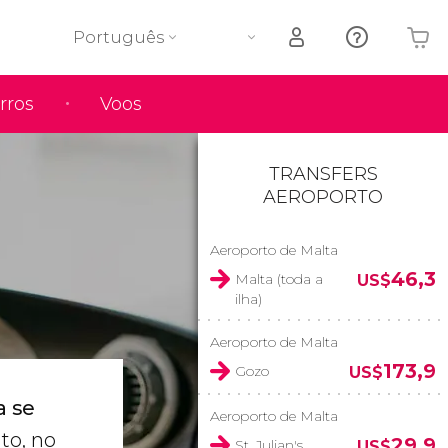
Português
rros
Voos
O seu carrinho está vazio
TRANSFERS
AEROPORTO
Aeroporto de Malta
46,3
Malta (toda a
US$
ilha)
Aeroporto de Malta
173,9
Gozo
US$
a se
Aeroporto de Malta
to, no
29,9
St. Julian's
US$