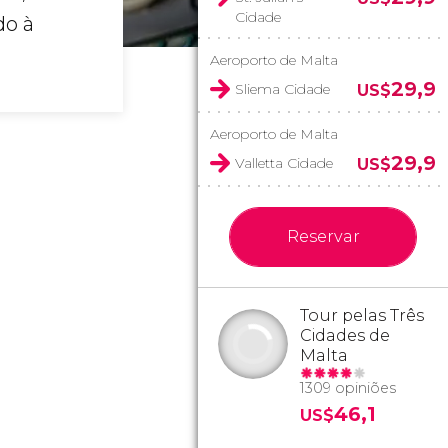
Cidade
do à
Aeroporto de Malta
29,9
Sliema Cidade
US$
Aeroporto de Malta
29,9
Valletta Cidade
US$
Reservar
Tour pelas Três
Cidades de
Malta
1309 opiniões
46,1
US$