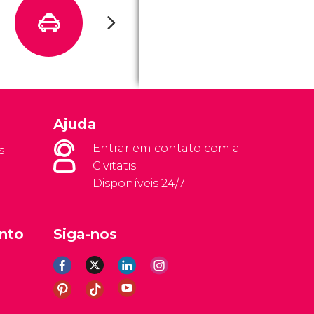
Ajuda
Entrar em contato com a
s
Civitatis
Disponíveis 24/7
nto
Siga-nos