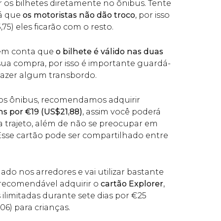
r os bilhetes diretamente no ônibus. Tente
já que
os motoristas não dão troco
, por isso
5,75) eles ficarão com o resto.
 em conta que
o bilhete é válido nas duas
sua compra, por isso é importante guardá-
 fazer algum transbordo.
 os ônibus, recomendamos adquirir
ns por
€
19 (
US$
21,88)
, assim você poderá
 trajeto, além de não se preocupar em
 Esse cartão pode ser compartilhado entre
do nos arredores e vai utilizar bastante
 recomendável adquirir o
cartão Explorer
,
ilimitadas durante sete dias por
€
25
,06) para crianças.