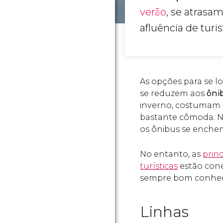
verão
, se atrasa
afluência de turi
As opções para se l
se reduzem aos
ôni
inverno, costumam s
bastante cômoda. N
os ônibus se enchem
No entanto, as
princ
turísticas
estão cone
sempre bom conhecer
Linhas