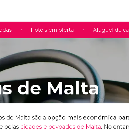
iadas
Hotéis em oferta
Aluguel de ca
s de Malta
os de Malta são a
opção mais económica par
e pelas
cidades e povoados de Malta
. No entan