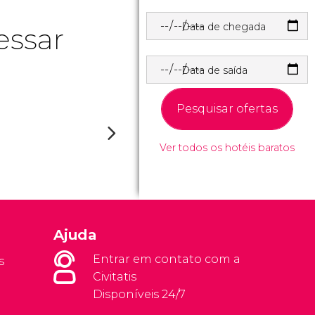
Data de chegada
essar
Data de saída
Pesquisar ofertas
Ver todos os hotéis baratos
Ajuda
Entrar em contato com a
s
Civitatis
Disponíveis 24/7