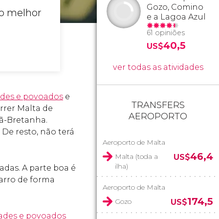
Gozo, Comino
 o melhor
e a Lagoa Azul
61 opiniões
40,5
US$
ver todas as atividades
ades e povoados
e
TRANSFERS
orrer Malta de
AEROPORTO
ã-Bretanha.
 De resto, não terá
Aeroporto de Malta
46,4
Malta (toda a
US$
ilha)
das. A parte boa é
arro de forma
Aeroporto de Malta
174,5
Gozo
US$
ades e povoados