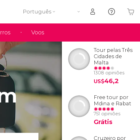
Português
rros
Voos
O seu carrinho está vazio
Tour pelas Três
Cidades de
Malta
1308 opiniões
46,2
US$
em
Free tour por
Mdina e Rabat
751 opiniões
Grátis
Cruzeiro por