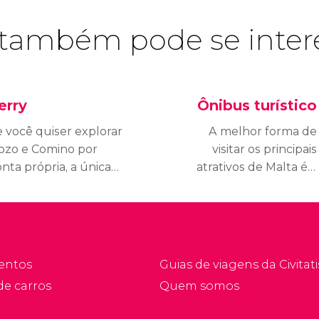
também pode se inter
erry
Ônibus turístico
e você quiser explorar
A melhor forma de
ozo e Comino por
visitar os principais
nta própria, a única
atrativos de Malta é a
pção é pegar os ferrys
bordo do seu ônibus
ue saem diariamente
turístico. Do seu teto
o porto de Cirkewwa,
panorâmico, você
m Malta. Conheça toda
desfrutará dos encantos
 informação necessária.
desta ilha mediterrânea.
entos
Guias de viagens da Civitati
de carros
Quem somos