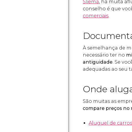
Sliema
, há muita af
conselho é que você
comerciais
.
Documenta
À semelhança de mui
necessário ter no
mí
antiguidade
. Se vo
adequadas ao seu 
Onde aluga
São muitas as empr
compare preços no 
Aluguel de carro