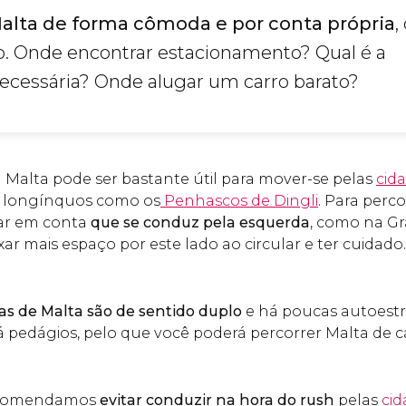
Malta de forma cômoda e por conta própria
,
o. Onde encontrar estacionamento? Qual é a
cessária? Onde alugar um carro barato?
Malta pode ser bastante útil para mover-se pelas
cid
s longínquos como os
Penhascos de Dingli
. Para perc
var em conta
que se conduz pela esquerda
, como na Gr
ar mais espaço por este lado ao circular e ter cuidado.
as de Malta são de sentido duplo
e há poucas autoestra
pedágios, pelo que você poderá percorrer Malta de c
ecomendamos
evitar conduzir na hora do rush
pelas
cid