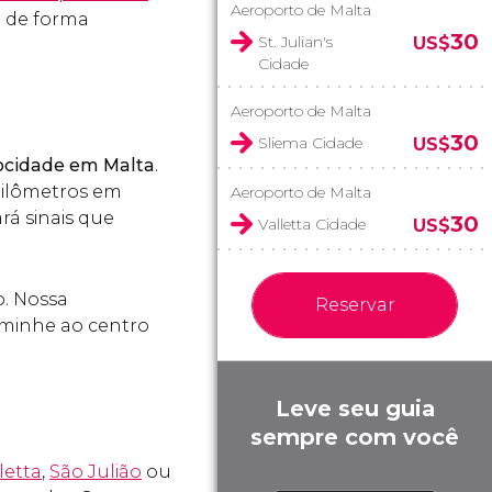
Aeroporto de Malta
ta de forma
30
St. Julian's
US$
Cidade
Aeroporto de Malta
30
Sliema Cidade
US$
locidade em Malta
.
quilômetros em
Aeroporto de Malta
rá sinais que
30
Valletta Cidade
US$
o. Nossa
Reservar
minhe ao centro
Leve seu guia
sempre com você
letta
,
São Julião
ou