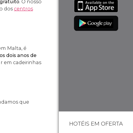
gratuito
. O nosso
to dos
centros
em Malta, é
os dois anos de
ar em cadeirinhas
endamos que
HOTÉIS EM OFERTA