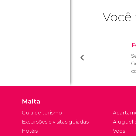
Você 
F
S
G
co
o
q
d
Malta
e
a
Guia de turismo
Apartam
Excursões e visitas guiadas
Aluguel 
Hotéis
Voos