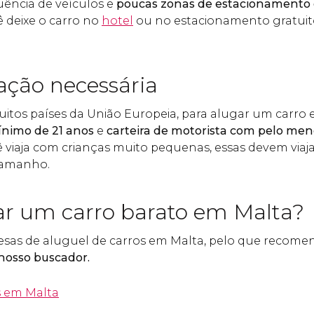
luência de veículos e
poucas zonas de estacionamento 
 deixe o carro no
hotel
ou no estacionamento gratui
ção necessária
tos países da União Europeia, para alugar um carro 
nimo de 21
anos
e
carteira de motorista com pelo men
cê viaja com crianças muito pequenas, essas devem viaj
tamanho.
r um carro barato em Malta?
esas de aluguel de carros em Malta, pelo que recom
nosso buscador.
s em Malta