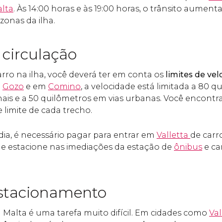
alta
. Às 14:00 horas e às 19:00 horas, o trânsito aumen
zonas da ilha.
circulação
rro na ilha, você deverá ter em conta os
limites de ve
m
Gozo
e em
Comino
, a velocidade está limitada a 80 
ais e a 50 quilômetros em vias urbanas. Você encontra
 limite de cada trecho.
dia, é necessário pagar para entrar em
Valletta
de carr
 estacione nas imediações da estação de
ônibus
e ca
stacionamento
m Malta é uma tarefa muito difícil. Em cidades como
Val