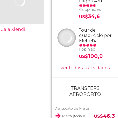
Lagoa Azul
42 opiniões
34,6
US$
Cala Xlendi
Tour de
quadriciclo por
Mellieħa
1 opinião
100,9
US$
ver todas as atividades
TRANSFERS
AEROPORTO
Aeroporto de Malta
46,3
Malta (toda a
US$