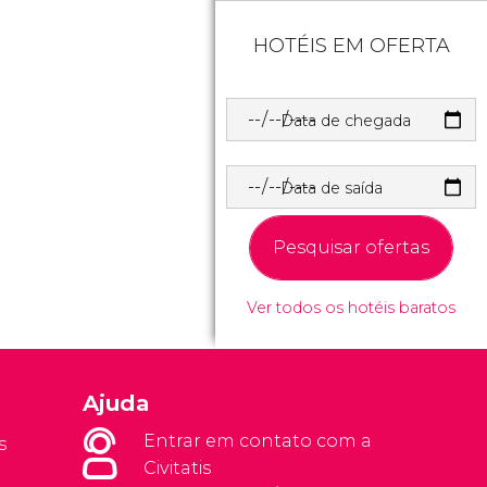
HOTÉIS EM OFERTA
Data de chegada
Data de saída
Pesquisar ofertas
Ver todos os hotéis baratos
Ajuda
Entrar em contato com a
s
Civitatis