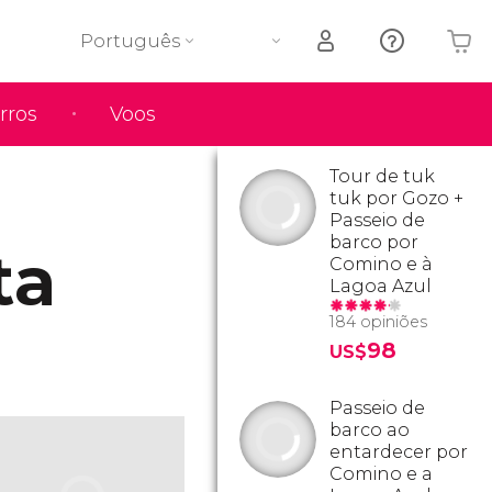
Português
rros
Voos
O seu carrinho está vazio
Tour de tuk
tuk por Gozo +
Passeio de
barco por
ta
Comino e à
Lagoa Azul
184 opiniões
98
US$
Passeio de
barco ao
entardecer por
Comino e a