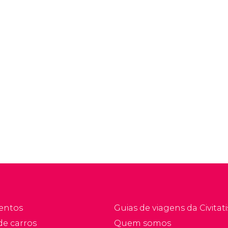
entos
Guias de viagens da Civitati
de carros
Quem somos