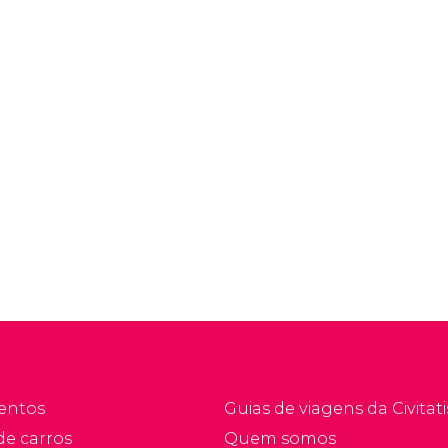
entos
Guias de viagens da Civitati
de carros
Quem somos