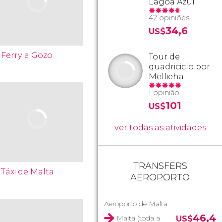
Lagoa Azul
42 opiniões
34,6
US$
Ferry a Gozo
Tour de
quadriciclo por
Mellieħa
1 opinião
101
US$
ver todas as atividades
TRANSFERS
Táxi de Malta
AEROPORTO
Aeroporto de Malta
46,4
Malta (toda a
US$