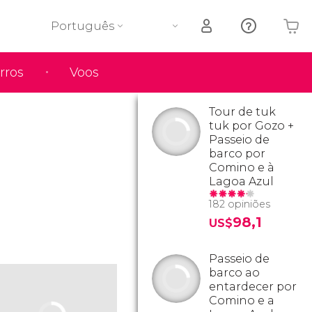
Português
rros
Voos
O seu carrinho está vazio
Tour de tuk
tuk por Gozo +
Passeio de
barco por
Comino e à
Lagoa Azul
182 opiniões
98,1
US$
Passeio de
barco ao
entardecer por
Comino e a