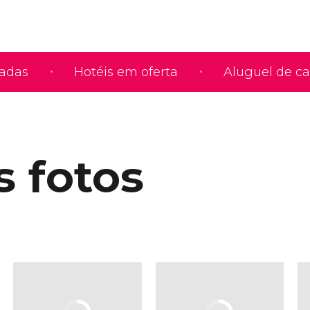
iadas
Hotéis em oferta
Aluguel de ca
s fotos